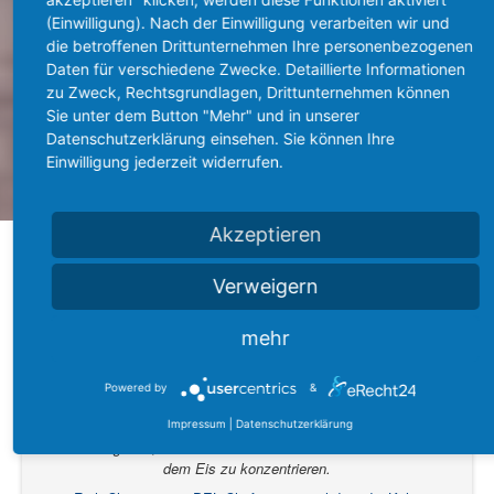
Erfolg
(Einwilligung). Nach der Einwilligung verarbeiten wir und
die betroffenen Drittunternehmen Ihre personenbezogenen
Daten für verschiedene Zwecke. Detaillierte Informationen
Mentale Stärke macht den Unterschied
zu Zweck, Rechtsgrundlagen, Drittunternehmen können
Sie unter dem Button "Mehr" und in unserer
Datenschutzerklärung einsehen. Sie können Ihre
Einwilligung jederzeit widerrufen.
Akzeptieren
Verweigern
mehr
Empfehlungen
Powered by
&
Er hat hervorragende Arbeit im individuellen Bereich
geleistet und den Spielern beigebracht, mit Druck
Impressum
|
Datenschutzerklärung
umzugehen, und sich total auf das Hier und Jetzt auf
dem Eis zu konzentrieren.