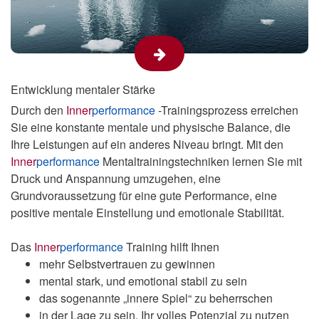
warum INNERPERFORMANCE
Mentalcoaching wirklich funktioniert.
Ein Teil des INNERPERFORMANCE
Coachings befasst sich mit einer relativ neuen
Entwicklung mentaler Stärke
Methode namens
Durch den
Inner
performance
-Trainingsprozess erreichen
HERZFREQUENZVARIABILITÄT (HRV).
Sie eine konstante mentale und physische Balance, die
Es misst die Variation zwischen jedem
Ihre Leistungen auf ein anderes Niveau bringt. Mit den
Herzschlag, und ist ein wissenschaftlich
Inner
performance
Mentaltrainingstechniken lernen Sie mit
nachgewiesener Marker für Resilienz und
Druck und Anspannung umzugehen, eine
Verhaltensflexibilität.
Grundvoraussetzung für eine gute Performance, eine
positive mentale Einstellung und emotionale Stabilität.
HRV wird auf nichtinvasive Weise gemessen,
um Ungleichgewichte des autonomen
Das
Inner
performance
Training hilft Ihnen
Nervensystems, auch unter dem Namen
mehr Selbstvertrauen zu gewinnen
Kampf- und Fluchtmodus und
mental stark, und emotional stabil zu sein
Entspannungsreaktion bekannt, zu
das sogenannte „innere Spiel“ zu beherrschen
identifizieren. Wenn diese beiden aus dem
in der Lage zu sein, Ihr volles Potenzial zu nutzen
Gleichgewicht geraten, führt dies zu Stress,