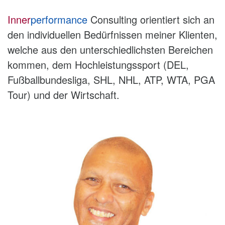
Verbesserung in Ihrem Spiel erfahren.
Inner
performance
Consulting orientiert sich an
Die Geschichten liefern darüber
den individuellen Bedürfnissen meiner Klienten,
hinaus wertvolle Anregungen für das
welche aus den unterschiedlichsten Bereichen
Spiel des Lebens, von denen auch
kommen, dem Hochleistungssport (DEL,
alle Nicht-Golfer profitieren.
Fußballbundesliga, SHL, NHL, ATP, WTA, PGA
Bei Amazon bestellen
Tour) und der Wirtschaft.