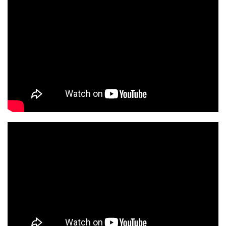
und Feedback darüber, wie seine
physiologische Balance war, und sein
sollte, um erfolgreich zu sein, schaffte
er es relativ schnell, wieder im Fluss
zu sein. Ein Jahr später qualifizierte
er sich für alle vier ATP Grand Slams,
was aus unserer Sicht eigentlich
keine Überraschung war, es
bestätigte nur sein Potenzial, welches
er wieder voll ausschöpfen konnte.
Der Weg in die NHL
Einer der besten Junior-
Eishockeyspieler im Land zu sein, ist