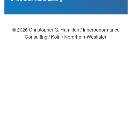
das Gefühl, dass er einfach nicht
entspannt und fokussiert genug war,
um ein Herausforderer zu sein, und
©
2026 Christopher G. Hamilton / Innerperformance
das war frustrierend für ihn. Nachdem
Consulting / Köln / Nordrhein-Westfalen
ich nur ein Rennen gesehen hatte fiel
mir auf, dass er die Angewohnheit
hatte, ständig hinter sich zu schauen,
um zu sehen, wie weit der nächste
Fahrer hinter ihm war. Er war sich
dessen allerdings nicht bewusst. Es
zeigte uns aber, dass er sich zu sehr
um die Vergangenheit sorgte und
daher an seiner derzeitigen Position
zweifelte. Mit einem bewussten