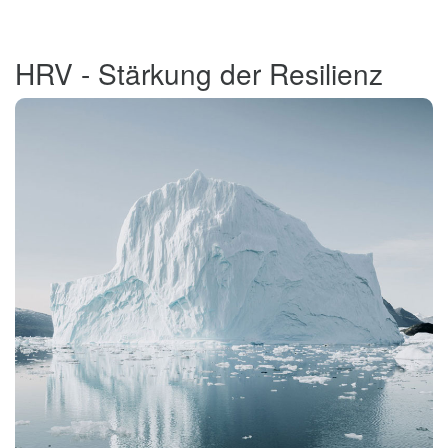
HRV - Stärkung der Resilienz
Das INNERPERFORMANCE Training
Programm berührt die mentalen und
emotionalen Ebenen, die den Unterschied
zwischen Erfolg und Niederlage ausmachen.
Wenn ein Schiff auf einen Eisberg stößt, ist
nicht der obere Teil, der sichtbar ist, sondern
das, was darunter liegt, was das eigentliche
Problem darstellt.
INNERPERFORMANCE Mental Coaching geht
viel tiefer als die meisten herkömmlichen
Coaching Methoden, und dies ist der Grund,