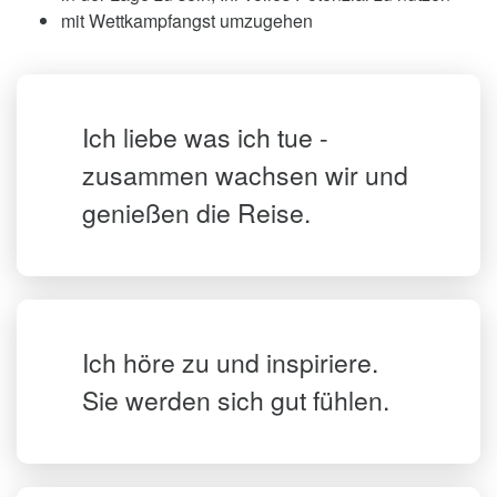
mit Wettkampfangst umzugehen
Angstzuständen, Nervosität, Burn-Out und
vielen anderen ungesunden psychischen und
körperlichen Zuständen, die auch für schlechte
Performance verantwortlich sind.
Ich liebe was ich tue -
Beim INNERPERFORMANCE Training werden
zusammen wachsen wir und
wir die HRV genau überwachen, da dies eines
genießen die Reise.
der effektivsten Instrumente zur Bestimmung
des mentalen, körperlichen und emotionalen
Zustands ist, und exzellentes Feedback zur
Verbesserung von Konzentration, Fokus,
Vertrauen und emotionalem Management
liefert.
Ich höre zu und inspiriere.
Sie werden sich gut fühlen.