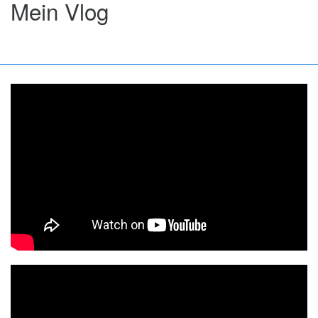
damit hatte, Verantwortung zu
Mein Vlog
übernehmen. Und das nicht nur für
ihr Spiel, sondern auch für die Art,
wie sie ihr Leben lebte. Der Druck im
professionellen Golfsport hatte sie
aus dem Gleichgewicht gebracht.
Durch die Anwendung von Kohärenz-
Techniken und das Entdecken der
Dinge, die sie wirklich tun musste,
war sie bald wieder auf Kurs,
übernahm Verantwortung für ihr Tun,
und wurde besser als zuvor. Sie
gewann mehrere Juniorenturniere
und qualifizierte sich erst kürzlich für
ihr erstes Tour Event.