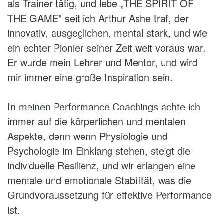
als Trainer tätig, und lebe „THE SPIRIT OF
steigert Konzentration, Motivation und
Selbstvertrauen
THE GAME" seit ich Arthur Ashe traf, der
Die ZEN-GOLFGESCHICHTEN in
entlarvt kontraproduktive Denkmuster
innovativ, ausgeglichen, mental stark, und wie
meinem Buch schicken Sie auf eine
stößt vom Denken zum Handeln an
ein echter Pionier seiner Zeit weit voraus war.
spirituelle Reise. Die Geschichten
stärkt Bewusstsein
Er wurde mein Lehrer und Mentor, und wird
eröffnen Ihnen neue Perspektiven
baut ein klares Kommunikationsnetz mit,
und zwischen anderen auf
mir immer eine große Inspiration sein.
über die Art und Weise, wie Sie mit
sich und Ihrem Golfspiel umgehen.
In meinen Performance Coachings achte ich
Tao, ein weiser ZEN-Meister, wird Sie
immer auf die körperlichen und mentalen
auf dieser Reise begleiten.
Aspekte, denn wenn Physiologie und
Und wenn Sie das nächste Mal eine
Psychologie im Einklang stehen, steigt die
Runde auf dem Golfplatz beginnen
individuelle Resilienz, und wir erlangen eine
und hoffen, nicht wieder schlechter zu
mentale und emotionale Stabilität, was die
spielen als im Training, werden Sie
Grundvoraussetzung für effektive Performance
sich an Taos inspirierende Weisheiten
ist.
erinnern und eine wundersame